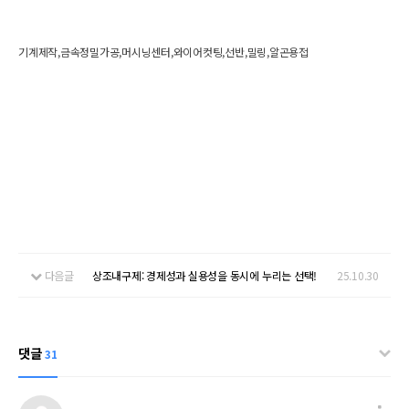
기계제작,금속정밀가공,머시닝센터,와이어컷팅,선반,밀링,알곤용접
다음글
상조내구제: 경제성과 실용성을 동시에 누리는 선택!
25.10.30
댓글
31