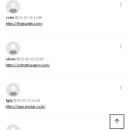
cvbn
25-02-16 15:48
https://theduplets.com/
vbnm
25-02-16 19:30
https://achristmasgory.com/
fghj
25-03-13 22:56
https://ilsan.implan.co.kr/
arrow_upward