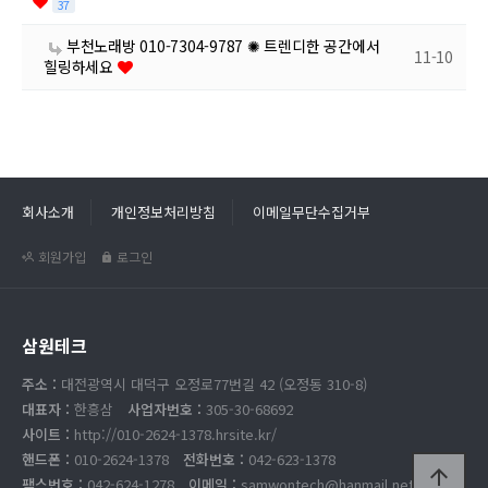
37
부천노래방 010-7304-9787 ✺ 트렌디한 공간에서
11-10
힐링하세요
회사소개
개인정보처리방침
이메일무단수집거부
회원가입
로그인
삼원테크
주소 :
대전광역시 대덕구 오정로77번길 42 (오정동 310-8)
대표자 :
한흥삼
사업자번호 :
305-30-68692
사이트 :
http://010-2624-1378.hrsite.kr/
핸드폰 :
010-2624-1378
전화번호 :
042-623-1378
arrow_upward
팩스번호 :
042-624-1278
이메일 :
samwontech@hanmail.net