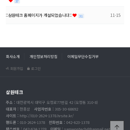
37
::삼원테크 홈페이지가 개설되었습니다::
11-15
31
회사소개
개인정보처리방침
이메일무단수집거부
회원가입
로그인
삼원테크
주소 :
대전광역시 대덕구 오정로77번길 42 (오정동 310-8)
대표자 :
한흥삼
사업자번호 :
305-30-68692
사이트 :
http://010-2624-1378.hrsite.kr/
핸드폰 :
010-2624-1378
전화번호 :
042-623-1378
arrow_upward
팩스번호 :
042-624-1278
이메일 :
samwontech@hanmail.net