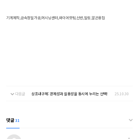
기계제작,금속정밀가공,머시닝센터,와이어컷팅,선반,밀링,알곤용접
다음글
상조내구제: 경제성과 실용성을 동시에 누리는 선택!
25.10.30
댓글
31