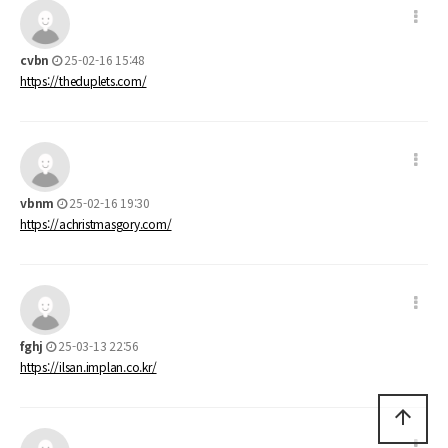
cvbn
25-02-16 15:48
https://theduplets.com/
vbnm
25-02-16 19:30
https://achristmasgory.com/
fghj
25-03-13 22:56
https://ilsan.implan.co.kr/
arrow_upward